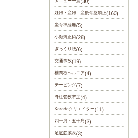
メニュー一覧
(30)
妊婦・産婦 産後骨盤矯正
(160)
坐骨神経痛
(5)
小顔矯正術
(28)
ぎっくり腰
(6)
交通事故
(19)
椎間板ヘルニア
(4)
テーピング
(7)
脊柱管狭窄症
(4)
Karadaクリエイター
(11)
四十肩・五十肩
(3)
足底筋膜炎
(3)