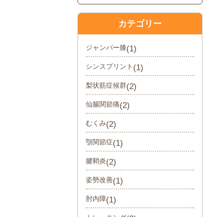
カテゴリー
ジャンパー膝
(1)
シンスプリント
(1)
梨状筋症候群
(2)
仙腸関節痛
(2)
むくみ
(2)
顎関節症
(1)
腱鞘炎
(2)
姿勢改善
(1)
肘内障
(1)