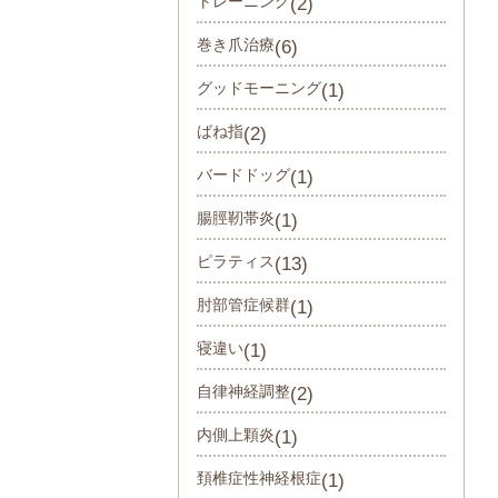
トレーニング
(2)
巻き爪治療
(6)
グッドモーニング
(1)
ばね指
(2)
バードドッグ
(1)
腸脛靭帯炎
(1)
ピラティス
(13)
肘部管症候群
(1)
寝違い
(1)
自律神経調整
(2)
内側上顆炎
(1)
頚椎症性神経根症
(1)