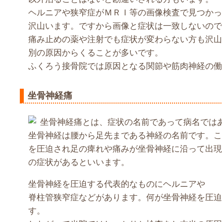
ヘルニアや狭窄症がＭＲＩ等の画像検査で見つかっ
沢山います。ですから画像と症状は一致しないので
痛み止めの薬や注射でも症状が変わらない方も沢山
別の原因からくることが多いです。
ふくろう接骨院では原因となる関節や筋肉神経の働
坐骨神経痛
坐骨神経痛とは、症状の名前であって病名では
坐骨神経は腰から足先まである神経の名前です。こ
を圧迫され足の痺れや痛みが坐骨神経に沿って出現
の症状があるといいます。
坐骨神経を圧迫する代表的なものにヘルニアや
脊柱管狭窄症などがあります。何が坐骨神経を圧迫
す。