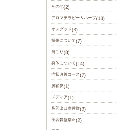
その他
(2)
アロマテラピー＆ハーブ
(13)
オスグッド
(3)
損傷について
(7)
肩こり
(8)
身体について
(14)
症状改善コース
(7)
腱鞘炎
(1)
メディア
(1)
胸郭出口症候群
(3)
美容骨盤矯正
(2)