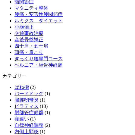
顎関節症
マタニティ整体
膝痛・変形性膝関節症
ルミクス ダイエット
小顔矯正
交通事故治療
産後骨盤矯正
四十肩・五十肩
頭痛・肩こり
ぎっくり腰専門コース
ヘルニア・坐骨神経痛
カテゴリー
ばね指
(2)
バードドッグ
(1)
腸脛靭帯炎
(1)
ピラティス
(13)
肘部管症候群
(1)
寝違い
(1)
自律神経調整
(2)
内側上顆炎
(1)