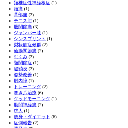
頚椎症性神経根症
(1)
頭痛
(1)
背部痛
(2)
テニス肘
(1)
股関節痛
(3)
ジャンパー膝
(1)
シンスプリント
(1)
梨状筋症候群
(2)
仙腸関節痛
(2)
むくみ
(2)
顎関節症
(1)
腱鞘炎
(2)
姿勢改善
(1)
肘内障
(1)
トレーニング
(2)
巻き爪治療
(6)
グッドモーニング
(1)
肋間神経痛
(2)
求人
(1)
痩身・ダイエット
(6)
症例報告
(2)