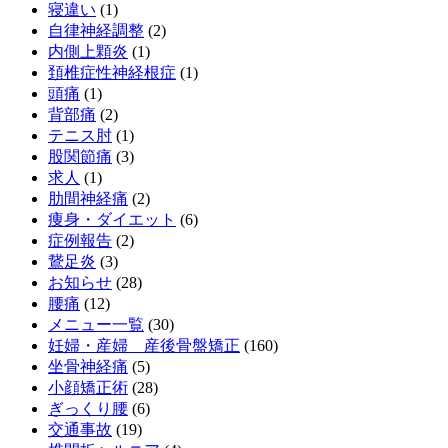
寝違い
(1)
自律神経調整
(2)
内側上顆炎
(1)
頚椎症性神経根症
(1)
頭痛
(1)
背部痛
(2)
テニス肘
(1)
股関節痛
(3)
求人
(1)
肋間神経痛
(2)
痩身・ダイエット
(6)
症例報告
(2)
鵞足炎
(3)
お知らせ
(28)
腰痛
(12)
メニュー一覧
(30)
妊婦・産婦 産後骨盤矯正
(160)
坐骨神経痛
(5)
小顔矯正術
(28)
ぎっくり腰
(6)
交通事故
(19)