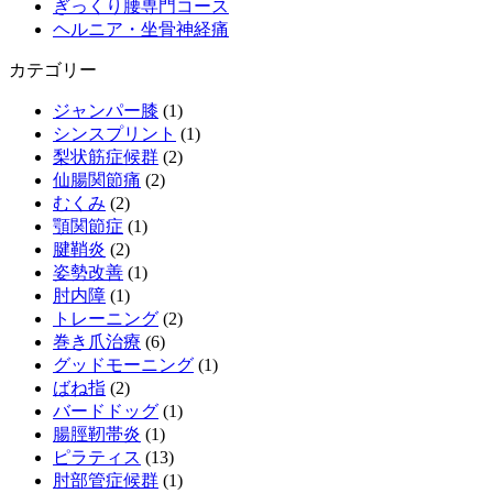
ぎっくり腰専門コース
ヘルニア・坐骨神経痛
カテゴリー
ジャンパー膝
(1)
シンスプリント
(1)
梨状筋症候群
(2)
仙腸関節痛
(2)
むくみ
(2)
顎関節症
(1)
腱鞘炎
(2)
姿勢改善
(1)
肘内障
(1)
トレーニング
(2)
巻き爪治療
(6)
グッドモーニング
(1)
ばね指
(2)
バードドッグ
(1)
腸脛靭帯炎
(1)
ピラティス
(13)
肘部管症候群
(1)