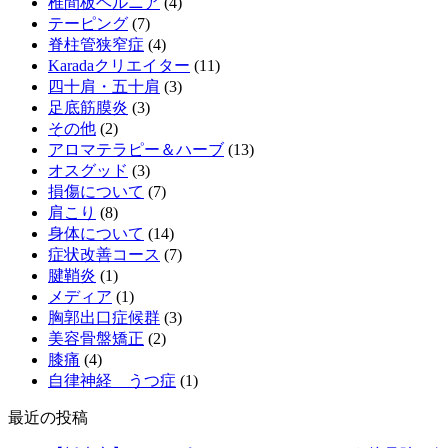
椎間板ヘルニア
(4)
テーピング
(7)
脊柱管狭窄症
(4)
Karadaクリエイター
(11)
四十肩・五十肩
(3)
足底筋膜炎
(3)
その他
(2)
アロマテラピー＆ハーブ
(13)
オスグッド
(3)
損傷について
(7)
肩こり
(8)
身体について
(14)
症状改善コース
(7)
腱鞘炎
(1)
メディア
(1)
胸郭出口症候群
(3)
美容骨盤矯正
(2)
膝痛
(4)
自律神経 うつ症
(1)
最近の投稿