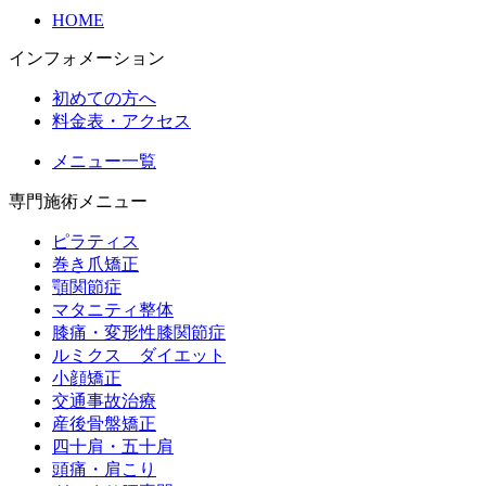
HOME
インフォメーション
初めての方へ
料金表・アクセス
メニュー一覧
専門施術メニュー
ピラティス
巻き爪矯正
顎関節症
マタニティ整体
膝痛・変形性膝関節症
ルミクス ダイエット
小顔矯正
交通事故治療
産後骨盤矯正
四十肩・五十肩
頭痛・肩こり