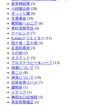
坐骨神経痛
(5)
小顔矯正術
(28)
ぎっくり腰
(6)
交通事故
(19)
椎間板ヘルニア
(4)
脊柱管狭窄症
(4)
テーピング
(7)
Karadaクリエイター
(11)
四十肩・五十肩
(3)
足底筋膜炎
(3)
その他
(2)
オスグッド
(3)
アロマテラピー＆ハーブ
(13)
損傷について
(7)
肩こり
(8)
身体について
(14)
症状改善コース
(7)
腱鞘炎
(1)
メディア
(1)
胸郭出口症候群
(3)
美容骨盤矯正
(2)