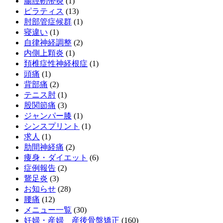
腸脛靭帯炎
(1)
ピラティス
(13)
肘部管症候群
(1)
寝違い
(1)
自律神経調整
(2)
内側上顆炎
(1)
頚椎症性神経根症
(1)
頭痛
(1)
背部痛
(2)
テニス肘
(1)
股関節痛
(3)
ジャンパー膝
(1)
シンスプリント
(1)
求人
(1)
肋間神経痛
(2)
痩身・ダイエット
(6)
症例報告
(2)
鵞足炎
(3)
お知らせ
(28)
腰痛
(12)
メニュー一覧
(30)
妊婦・産婦 産後骨盤矯正
(160)