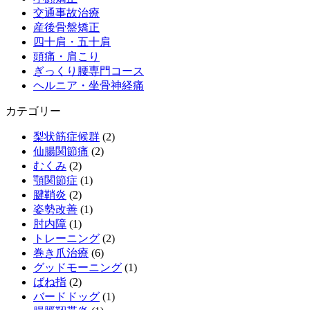
交通事故治療
産後骨盤矯正
四十肩・五十肩
頭痛・肩こり
ぎっくり腰専門コース
ヘルニア・坐骨神経痛
カテゴリー
梨状筋症候群
(2)
仙腸関節痛
(2)
むくみ
(2)
顎関節症
(1)
腱鞘炎
(2)
姿勢改善
(1)
肘内障
(1)
トレーニング
(2)
巻き爪治療
(6)
グッドモーニング
(1)
ばね指
(2)
バードドッグ
(1)