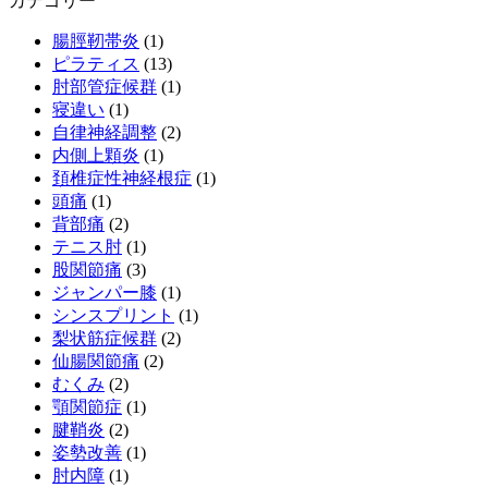
カテゴリー
腸脛靭帯炎
(1)
ピラティス
(13)
肘部管症候群
(1)
寝違い
(1)
自律神経調整
(2)
内側上顆炎
(1)
頚椎症性神経根症
(1)
頭痛
(1)
背部痛
(2)
テニス肘
(1)
股関節痛
(3)
ジャンパー膝
(1)
シンスプリント
(1)
梨状筋症候群
(2)
仙腸関節痛
(2)
むくみ
(2)
顎関節症
(1)
腱鞘炎
(2)
姿勢改善
(1)
肘内障
(1)