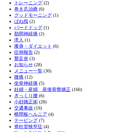
トレーニング
(2)
巻き爪治療
(6)
グッドモーニング
(1)
ばね指
(2)
バードドッグ
(1)
肋間神経痛
(2)
求人
(1)
痩身・ダイエット
(6)
症例報告
(2)
鵞足炎
(3)
お知らせ
(28)
メニュー一覧
(30)
腰痛
(12)
坐骨神経痛
(5)
妊婦・産婦 産後骨盤矯正
(160)
ぎっくり腰
(6)
小顔矯正術
(28)
交通事故
(19)
椎間板ヘルニア
(4)
テーピング
(7)
脊柱管狭窄症
(4)