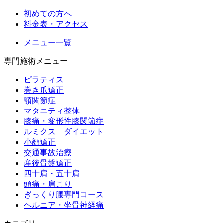
初めての方へ
料金表・アクセス
メニュー一覧
専門施術メニュー
ピラティス
巻き爪矯正
顎関節症
マタニティ整体
膝痛・変形性膝関節症
ルミクス ダイエット
小顔矯正
交通事故治療
産後骨盤矯正
四十肩・五十肩
頭痛・肩こり
ぎっくり腰専門コース
ヘルニア・坐骨神経痛