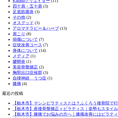
Karadaクリエイター
(11)
四十肩・五十肩
(3)
足底筋膜炎
(3)
その他
(2)
オスグッド
(3)
アロマテラピー＆ハーブ
(13)
肩こり
(8)
損傷について
(7)
症状改善コース
(7)
身体について
(14)
メディア
(1)
腱鞘炎
(1)
美容骨盤矯正
(2)
胸郭出口症候群
(3)
自律神経 うつ症
(1)
膝痛
(4)
最近の投稿
【栃木市】マシンピラティスとは？ふくろう接骨院で行
【栃木市】産後骨盤矯正＋ピラティス｜姿勢もスタイル
【栃木市】膝痛でお悩みの方へ｜膝痛改善にはピラティ