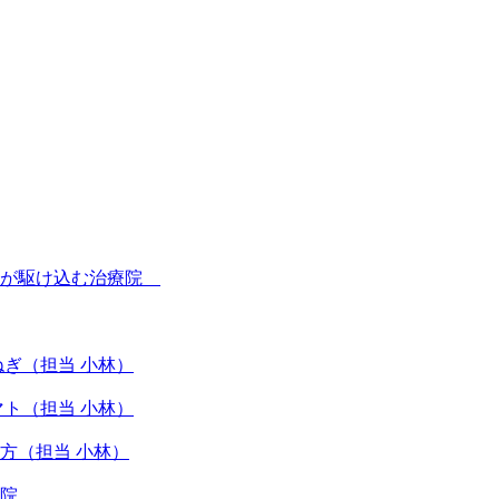
性が駆け込む治療院
ぎ（担当 小林）
ト（担当 小林）
方（担当 小林）
院