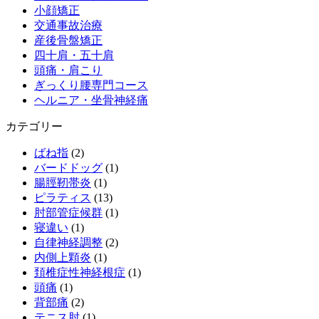
小顔矯正
交通事故治療
産後骨盤矯正
四十肩・五十肩
頭痛・肩こり
ぎっくり腰専門コース
ヘルニア・坐骨神経痛
カテゴリー
ばね指
(2)
バードドッグ
(1)
腸脛靭帯炎
(1)
ピラティス
(13)
肘部管症候群
(1)
寝違い
(1)
自律神経調整
(2)
内側上顆炎
(1)
頚椎症性神経根症
(1)
頭痛
(1)
背部痛
(2)
テニス肘
(1)