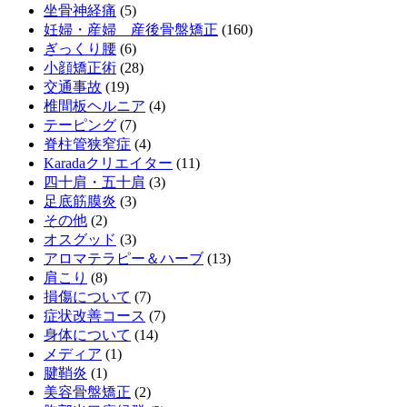
坐骨神経痛
(5)
妊婦・産婦 産後骨盤矯正
(160)
ぎっくり腰
(6)
小顔矯正術
(28)
交通事故
(19)
椎間板ヘルニア
(4)
テーピング
(7)
脊柱管狭窄症
(4)
Karadaクリエイター
(11)
四十肩・五十肩
(3)
足底筋膜炎
(3)
その他
(2)
オスグッド
(3)
アロマテラピー＆ハーブ
(13)
肩こり
(8)
損傷について
(7)
症状改善コース
(7)
身体について
(14)
メディア
(1)
腱鞘炎
(1)
美容骨盤矯正
(2)