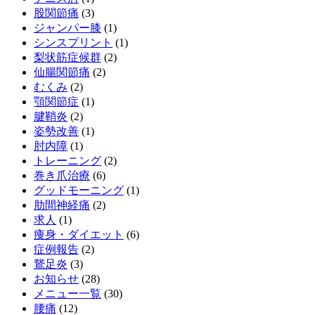
股関節痛
(3)
ジャンパー膝
(1)
シンスプリント
(1)
梨状筋症候群
(2)
仙腸関節痛
(2)
むくみ
(2)
顎関節症
(1)
腱鞘炎
(2)
姿勢改善
(1)
肘内障
(1)
トレーニング
(2)
巻き爪治療
(6)
グッドモーニング
(1)
肋間神経痛
(2)
求人
(1)
痩身・ダイエット
(6)
症例報告
(2)
鵞足炎
(3)
お知らせ
(28)
メニュー一覧
(30)
腰痛
(12)