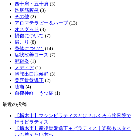
四十肩・五十肩
(3)
足底筋膜炎
(3)
その他
(2)
アロマテラピー＆ハーブ
(13)
オスグッド
(3)
損傷について
(7)
肩こり
(8)
身体について
(14)
症状改善コース
(7)
腱鞘炎
(1)
メディア
(1)
胸郭出口症候群
(3)
美容骨盤矯正
(2)
膝痛
(4)
自律神経 うつ症
(1)
最近の投稿
【栃木市】マシンピラティスとは？ふくろう接骨院で
行うピラティス
【栃木市】産後骨盤矯正＋ピラティス｜姿勢もスタイ
ルも整えたい方へ