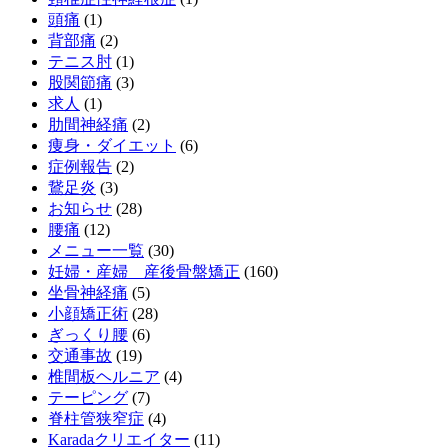
頭痛
(1)
背部痛
(2)
テニス肘
(1)
股関節痛
(3)
求人
(1)
肋間神経痛
(2)
痩身・ダイエット
(6)
症例報告
(2)
鵞足炎
(3)
お知らせ
(28)
腰痛
(12)
メニュー一覧
(30)
妊婦・産婦 産後骨盤矯正
(160)
坐骨神経痛
(5)
小顔矯正術
(28)
ぎっくり腰
(6)
交通事故
(19)
椎間板ヘルニア
(4)
テーピング
(7)
脊柱管狭窄症
(4)
Karadaクリエイター
(11)