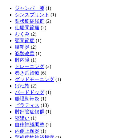
ジャンパー膝
(1)
シンスプリント
(1)
梨状筋症候群
(2)
仙腸関節痛
(2)
むくみ
(2)
顎関節症
(1)
腱鞘炎
(2)
姿勢改善
(1)
肘内障
(1)
トレーニング
(2)
巻き爪治療
(6)
グッドモーニング
(1)
ばね指
(2)
バードドッグ
(1)
腸脛靭帯炎
(1)
ピラティス
(13)
肘部管症候群
(1)
寝違い
(1)
自律神経調整
(2)
内側上顆炎
(1)
頚椎症性神経根症
(1)