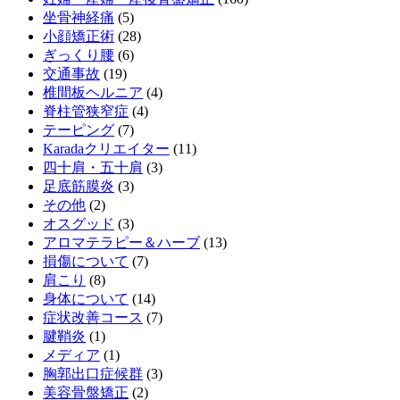
坐骨神経痛
(5)
小顔矯正術
(28)
ぎっくり腰
(6)
交通事故
(19)
椎間板ヘルニア
(4)
脊柱管狭窄症
(4)
テーピング
(7)
Karadaクリエイター
(11)
四十肩・五十肩
(3)
足底筋膜炎
(3)
その他
(2)
オスグッド
(3)
アロマテラピー＆ハーブ
(13)
損傷について
(7)
肩こり
(8)
身体について
(14)
症状改善コース
(7)
腱鞘炎
(1)
メディア
(1)
胸郭出口症候群
(3)
美容骨盤矯正
(2)