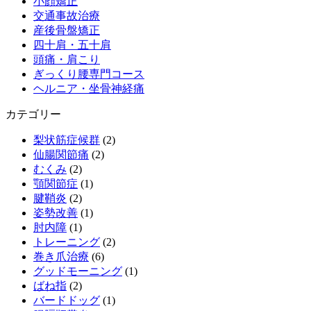
小顔矯正
交通事故治療
産後骨盤矯正
四十肩・五十肩
頭痛・肩こり
ぎっくり腰専門コース
ヘルニア・坐骨神経痛
カテゴリー
梨状筋症候群
(2)
仙腸関節痛
(2)
むくみ
(2)
顎関節症
(1)
腱鞘炎
(2)
姿勢改善
(1)
肘内障
(1)
トレーニング
(2)
巻き爪治療
(6)
グッドモーニング
(1)
ばね指
(2)
バードドッグ
(1)