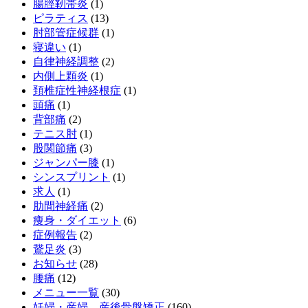
腸脛靭帯炎
(1)
ピラティス
(13)
肘部管症候群
(1)
寝違い
(1)
自律神経調整
(2)
内側上顆炎
(1)
頚椎症性神経根症
(1)
頭痛
(1)
背部痛
(2)
テニス肘
(1)
股関節痛
(3)
ジャンパー膝
(1)
シンスプリント
(1)
求人
(1)
肋間神経痛
(2)
痩身・ダイエット
(6)
症例報告
(2)
鵞足炎
(3)
お知らせ
(28)
腰痛
(12)
メニュー一覧
(30)
妊婦・産婦 産後骨盤矯正
(160)