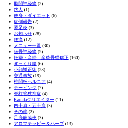
肋間神経痛
(2)
求人
(1)
痩身・ダイエット
(6)
症例報告
(2)
鵞足炎
(3)
お知らせ
(28)
腰痛
(12)
メニュー一覧
(30)
坐骨神経痛
(5)
妊婦・産婦 産後骨盤矯正
(160)
ぎっくり腰
(6)
小顔矯正術
(28)
交通事故
(19)
椎間板ヘルニア
(4)
テーピング
(7)
脊柱管狭窄症
(4)
Karadaクリエイター
(11)
四十肩・五十肩
(3)
その他
(2)
足底筋膜炎
(3)
アロマテラピー＆ハーブ
(13)