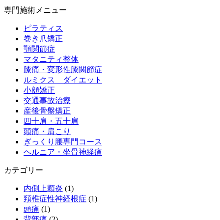
専門施術メニュー
ピラティス
巻き爪矯正
顎関節症
マタニティ整体
膝痛・変形性膝関節症
ルミクス ダイエット
小顔矯正
交通事故治療
産後骨盤矯正
四十肩・五十肩
頭痛・肩こり
ぎっくり腰専門コース
ヘルニア・坐骨神経痛
カテゴリー
内側上顆炎
(1)
頚椎症性神経根症
(1)
頭痛
(1)
背部痛
(2)