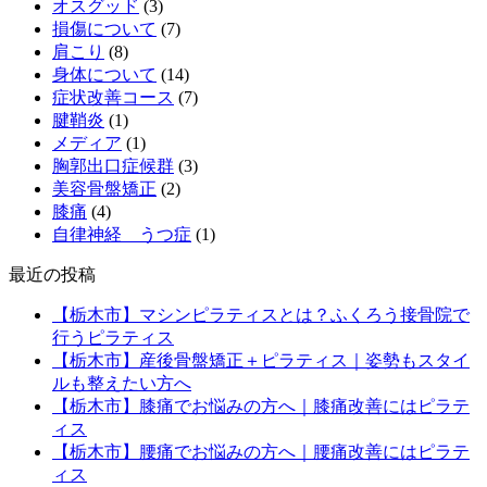
オスグッド
(3)
損傷について
(7)
肩こり
(8)
身体について
(14)
症状改善コース
(7)
腱鞘炎
(1)
メディア
(1)
胸郭出口症候群
(3)
美容骨盤矯正
(2)
膝痛
(4)
自律神経 うつ症
(1)
最近の投稿
【栃木市】マシンピラティスとは？ふくろう接骨院で
行うピラティス
【栃木市】産後骨盤矯正＋ピラティス｜姿勢もスタイ
ルも整えたい方へ
【栃木市】膝痛でお悩みの方へ｜膝痛改善にはピラテ
ィス
【栃木市】腰痛でお悩みの方へ｜腰痛改善にはピラテ
ィス