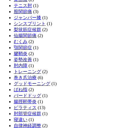
テニス肘
(1)
股関節痛
(3)
ジャンパー膝
(1)
シンスプリント
(1)
梨状筋症候群
(2)
仙腸関節痛
(2)
むくみ
(2)
顎関節症
(1)
腱鞘炎
(2)
姿勢改善
(1)
肘内障
(1)
トレーニング
(2)
巻き爪治療
(6)
グッドモーニング
(1)
ばね指
(2)
バードドッグ
(1)
腸脛靭帯炎
(1)
ピラティス
(13)
肘部管症候群
(1)
寝違い
(1)
自律神経調整
(2)