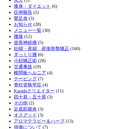
求人
(1)
痩身・ダイエット
(6)
症例報告
(2)
鵞足炎
(3)
お知らせ
(28)
メニュー一覧
(30)
腰痛
(12)
坐骨神経痛
(5)
妊婦・産婦 産後骨盤矯正
(160)
ぎっくり腰
(6)
小顔矯正術
(28)
交通事故
(19)
椎間板ヘルニア
(4)
テーピング
(7)
脊柱管狭窄症
(4)
Karadaクリエイター
(11)
四十肩・五十肩
(3)
その他
(2)
足底筋膜炎
(3)
オスグッド
(3)
アロマテラピー＆ハーブ
(13)
損傷について
(7)