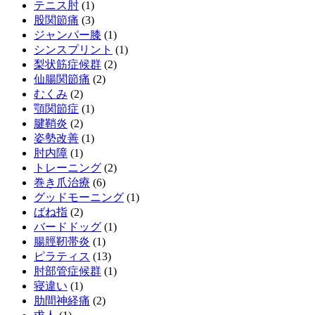
テニス肘
(1)
股関節痛
(3)
ジャンパー膝
(1)
シンスプリント
(1)
梨状筋症候群
(2)
仙腸関節痛
(2)
むくみ
(2)
顎関節症
(1)
腱鞘炎
(2)
姿勢改善
(1)
肘内障
(1)
トレーニング
(2)
巻き爪治療
(6)
グッドモーニング
(1)
ばね指
(2)
バードドッグ
(1)
腸脛靭帯炎
(1)
ピラティス
(13)
肘部管症候群
(1)
寝違い
(1)
肋間神経痛
(2)