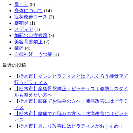
肩こり
(8)
身体について
(14)
症状改善コース
(7)
腱鞘炎
(1)
メディア
(1)
胸郭出口症候群
(3)
美容骨盤矯正
(2)
膝痛
(4)
自律神経 うつ症
(1)
最近の投稿
【栃木市】マシンピラティスとは？ふくろう接骨院で
行うピラティス
【栃木市】産後骨盤矯正＋ピラティス｜姿勢もスタイ
ルも整えたい方へ
【栃木市】膝痛でお悩みの方へ｜膝痛改善にはピラテ
ィス
【栃木市】腰痛でお悩みの方へ｜腰痛改善にはピラテ
ィス
【栃木市】肩こり改善にはピラティスがおすすめ！