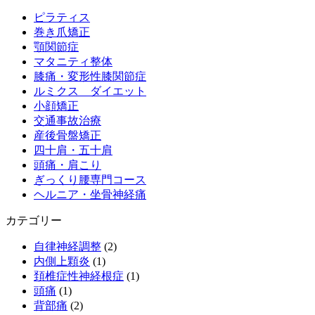
ピラティス
巻き爪矯正
顎関節症
マタニティ整体
膝痛・変形性膝関節症
ルミクス ダイエット
小顔矯正
交通事故治療
産後骨盤矯正
四十肩・五十肩
頭痛・肩こり
ぎっくり腰専門コース
ヘルニア・坐骨神経痛
カテゴリー
自律神経調整
(2)
内側上顆炎
(1)
頚椎症性神経根症
(1)
頭痛
(1)
背部痛
(2)