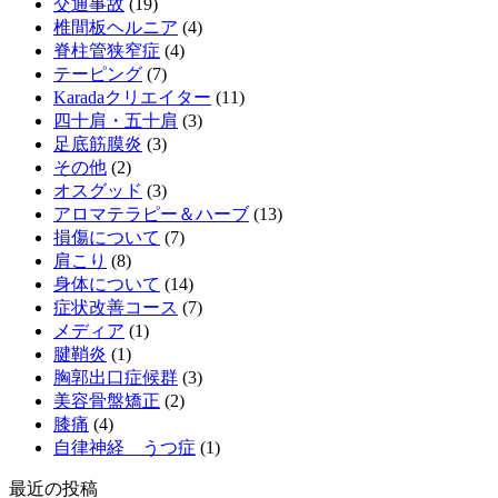
交通事故
(19)
椎間板ヘルニア
(4)
脊柱管狭窄症
(4)
テーピング
(7)
Karadaクリエイター
(11)
四十肩・五十肩
(3)
足底筋膜炎
(3)
その他
(2)
オスグッド
(3)
アロマテラピー＆ハーブ
(13)
損傷について
(7)
肩こり
(8)
身体について
(14)
症状改善コース
(7)
メディア
(1)
腱鞘炎
(1)
胸郭出口症候群
(3)
美容骨盤矯正
(2)
膝痛
(4)
自律神経 うつ症
(1)
最近の投稿