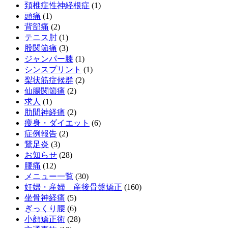
頚椎症性神経根症
(1)
頭痛
(1)
背部痛
(2)
テニス肘
(1)
股関節痛
(3)
ジャンパー膝
(1)
シンスプリント
(1)
梨状筋症候群
(2)
仙腸関節痛
(2)
求人
(1)
肋間神経痛
(2)
痩身・ダイエット
(6)
症例報告
(2)
鵞足炎
(3)
お知らせ
(28)
腰痛
(12)
メニュー一覧
(30)
妊婦・産婦 産後骨盤矯正
(160)
坐骨神経痛
(5)
ぎっくり腰
(6)
小顔矯正術
(28)