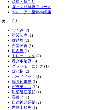
頭痛・肩こり
ぎっくり腰専門コース
ヘルニア・坐骨神経痛
カテゴリー
むくみ
(2)
顎関節症
(1)
腱鞘炎
(2)
姿勢改善
(1)
肘内障
(1)
トレーニング
(2)
巻き爪治療
(6)
グッドモーニング
(1)
ばね指
(2)
バードドッグ
(1)
腸脛靭帯炎
(1)
ピラティス
(13)
肘部管症候群
(1)
寝違い
(1)
自律神経調整
(2)
内側上顆炎
(1)