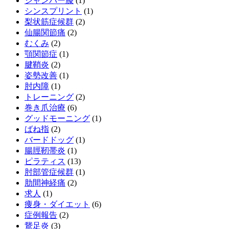
ジャンパー膝
(1)
シンスプリント
(1)
梨状筋症候群
(2)
仙腸関節痛
(2)
むくみ
(2)
顎関節症
(1)
腱鞘炎
(2)
姿勢改善
(1)
肘内障
(1)
トレーニング
(2)
巻き爪治療
(6)
グッドモーニング
(1)
ばね指
(2)
バードドッグ
(1)
腸脛靭帯炎
(1)
ピラティス
(13)
肘部管症候群
(1)
肋間神経痛
(2)
求人
(1)
痩身・ダイエット
(6)
症例報告
(2)
鵞足炎
(3)