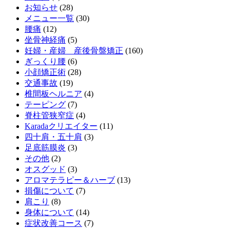
お知らせ
(28)
メニュー一覧
(30)
腰痛
(12)
坐骨神経痛
(5)
妊婦・産婦 産後骨盤矯正
(160)
ぎっくり腰
(6)
小顔矯正術
(28)
交通事故
(19)
椎間板ヘルニア
(4)
テーピング
(7)
脊柱管狭窄症
(4)
Karadaクリエイター
(11)
四十肩・五十肩
(3)
足底筋膜炎
(3)
その他
(2)
オスグッド
(3)
アロマテラピー＆ハーブ
(13)
損傷について
(7)
肩こり
(8)
身体について
(14)
症状改善コース
(7)