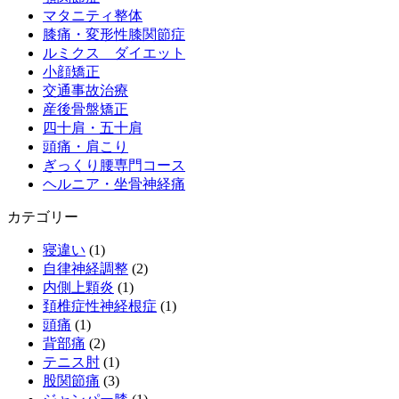
マタニティ整体
膝痛・変形性膝関節症
ルミクス ダイエット
小顔矯正
交通事故治療
産後骨盤矯正
四十肩・五十肩
頭痛・肩こり
ぎっくり腰専門コース
ヘルニア・坐骨神経痛
カテゴリー
寝違い
(1)
自律神経調整
(2)
内側上顆炎
(1)
頚椎症性神経根症
(1)
頭痛
(1)
背部痛
(2)
テニス肘
(1)
股関節痛
(3)