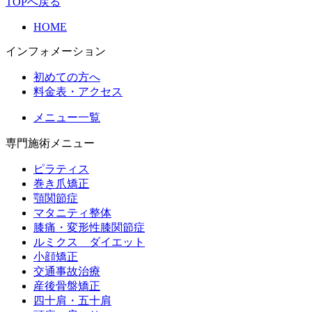
TOPへ戻る
HOME
インフォメーション
初めての方へ
料金表・アクセス
メニュー一覧
専門施術メニュー
ピラティス
巻き爪矯正
顎関節症
マタニティ整体
膝痛・変形性膝関節症
ルミクス ダイエット
小顔矯正
交通事故治療
産後骨盤矯正
四十肩・五十肩