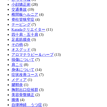
小顔矯正術
(28)
交通事故
(19)
椎間板ヘルニア
(4)
脊柱管狭窄症
(4)
テーピング
(7)
Karadaクリエイター
(11)
四十肩・五十肩
(3)
足底筋膜炎
(3)
その他
(2)
オスグッド
(3)
アロマテラピー＆ハーブ
(13)
損傷について
(7)
肩こり
(8)
身体について
(14)
症状改善コース
(7)
メディア
(1)
腱鞘炎
(1)
胸郭出口症候群
(3)
美容骨盤矯正
(2)
膝痛
(4)
自律神経 うつ症
(1)