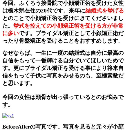
今回、
ふくろう接骨院で小顔矯正術を受けた女性
は栃木県在住の20代です。
来年に
結婚式を挙げる
とのことで小顔矯正術を受けにきてくださいまし
た。
挙式を控えての小顔矯正術を受ける方が非常
に多い
です。ブライダル矯正として小顔矯正術だ
ったり骨盤矯正を受けることをおすすめします。
なぜならば、一生に一度の結婚式は自分に最高の
自信をもって一番輝ける自分でいてほしいためで
す。更にブライダル矯正を受ける事により将来自
信をもって子供に写真をみせるのも、至極素敵だ
と思います。
今回の女性は頬骨が出っ張っているとのお悩みで
す
。
BeforeAfterの写真です。写真を見ると元々が小顔