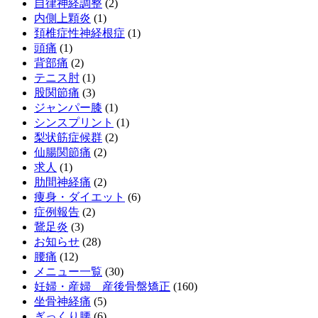
自律神経調整
(2)
内側上顆炎
(1)
頚椎症性神経根症
(1)
頭痛
(1)
背部痛
(2)
テニス肘
(1)
股関節痛
(3)
ジャンパー膝
(1)
シンスプリント
(1)
梨状筋症候群
(2)
仙腸関節痛
(2)
求人
(1)
肋間神経痛
(2)
痩身・ダイエット
(6)
症例報告
(2)
鵞足炎
(3)
お知らせ
(28)
腰痛
(12)
メニュー一覧
(30)
妊婦・産婦 産後骨盤矯正
(160)
坐骨神経痛
(5)
ぎっくり腰
(6)