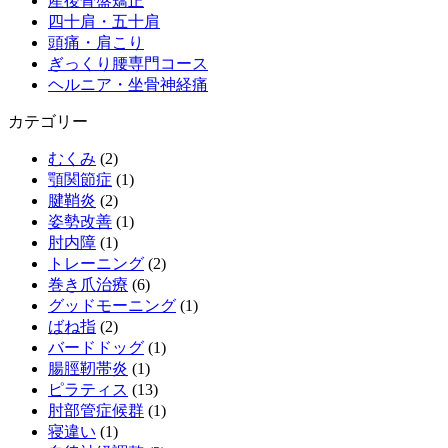
産後骨盤矯正
四十肩・五十肩
頭痛・肩こり
ぎっくり腰専門コース
ヘルニア・坐骨神経痛
カテゴリー
むくみ
(2)
顎関節症
(1)
腱鞘炎
(2)
姿勢改善
(1)
肘内障
(1)
トレーニング
(2)
巻き爪治療
(6)
グッドモーニング
(1)
ばね指
(2)
バードドッグ
(1)
腸脛靭帯炎
(1)
ピラティス
(13)
肘部管症候群
(1)
寝違い
(1)