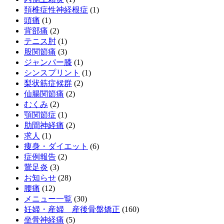
頚椎症性神経根症
(1)
頭痛
(1)
背部痛
(2)
テニス肘
(1)
股関節痛
(3)
ジャンパー膝
(1)
シンスプリント
(1)
梨状筋症候群
(2)
仙腸関節痛
(2)
むくみ
(2)
顎関節症
(1)
肋間神経痛
(2)
求人
(1)
痩身・ダイエット
(6)
症例報告
(2)
鵞足炎
(3)
お知らせ
(28)
腰痛
(12)
メニュー一覧
(30)
妊婦・産婦 産後骨盤矯正
(160)
坐骨神経痛
(5)