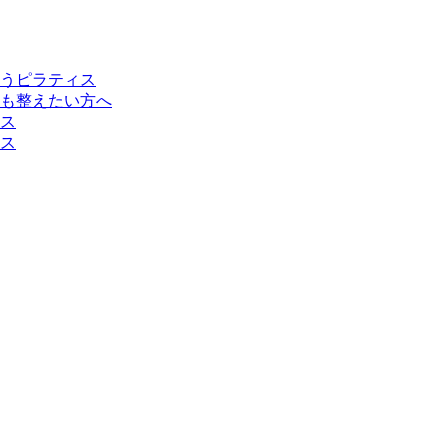
うピラティス
も整えたい方へ
ス
ス