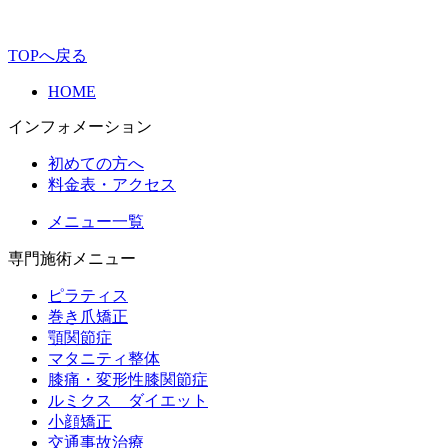
TOPへ戻る
HOME
インフォメーション
初めての方へ
料金表・アクセス
メニュー一覧
専門施術メニュー
ピラティス
巻き爪矯正
顎関節症
マタニティ整体
膝痛・変形性膝関節症
ルミクス ダイエット
小顔矯正
交通事故治療