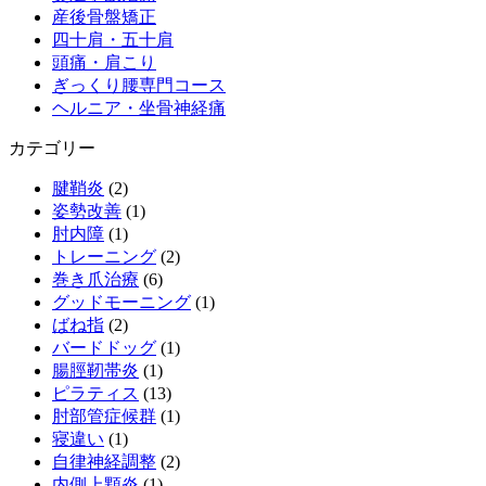
産後骨盤矯正
四十肩・五十肩
頭痛・肩こり
ぎっくり腰専門コース
ヘルニア・坐骨神経痛
カテゴリー
腱鞘炎
(2)
姿勢改善
(1)
肘内障
(1)
トレーニング
(2)
巻き爪治療
(6)
グッドモーニング
(1)
ばね指
(2)
バードドッグ
(1)
腸脛靭帯炎
(1)
ピラティス
(13)
肘部管症候群
(1)
寝違い
(1)
自律神経調整
(2)
内側上顆炎
(1)