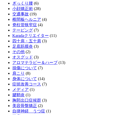
ぎっくり腰
(6)
小顔矯正術
(28)
交通事故
(19)
椎間板ヘルニア
(4)
脊柱管狭窄症
(4)
テーピング
(7)
Karadaクリエイター
(11)
四十肩・五十肩
(3)
足底筋膜炎
(3)
その他
(2)
オスグッド
(3)
アロマテラピー＆ハーブ
(13)
損傷について
(7)
肩こり
(8)
身体について
(14)
症状改善コース
(7)
メディア
(1)
腱鞘炎
(1)
胸郭出口症候群
(3)
美容骨盤矯正
(2)
自律神経 うつ症
(1)