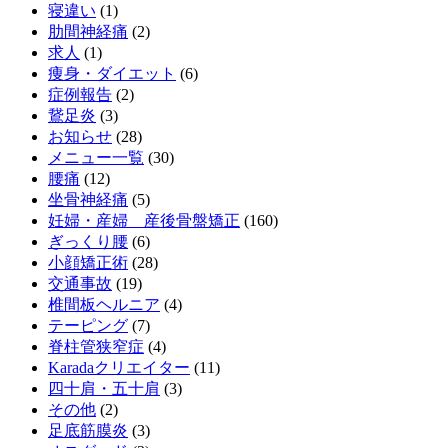
寝違い
(1)
肋間神経痛
(2)
求人
(1)
痩身・ダイエット
(6)
症例報告
(2)
鵞足炎
(3)
お知らせ
(28)
メニュー一覧
(30)
腰痛
(12)
坐骨神経痛
(5)
妊婦・産婦 産後骨盤矯正
(160)
ぎっくり腰
(6)
小顔矯正術
(28)
交通事故
(19)
椎間板ヘルニア
(4)
テーピング
(7)
脊柱管狭窄症
(4)
Karadaクリエイター
(11)
四十肩・五十肩
(3)
その他
(2)
足底筋膜炎
(3)