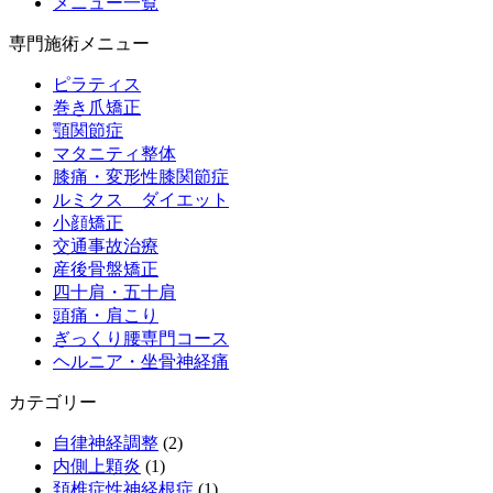
メニュー一覧
専門施術メニュー
ピラティス
巻き爪矯正
顎関節症
マタニティ整体
膝痛・変形性膝関節症
ルミクス ダイエット
小顔矯正
交通事故治療
産後骨盤矯正
四十肩・五十肩
頭痛・肩こり
ぎっくり腰専門コース
ヘルニア・坐骨神経痛
カテゴリー
自律神経調整
(2)
内側上顆炎
(1)
頚椎症性神経根症
(1)