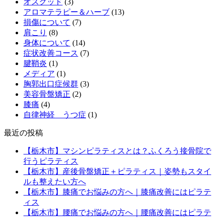
オスグッド
(3)
アロマテラピー＆ハーブ
(13)
損傷について
(7)
肩こり
(8)
身体について
(14)
症状改善コース
(7)
腱鞘炎
(1)
メディア
(1)
胸郭出口症候群
(3)
美容骨盤矯正
(2)
膝痛
(4)
自律神経 うつ症
(1)
最近の投稿
【栃木市】マシンピラティスとは？ふくろう接骨院で
行うピラティス
【栃木市】産後骨盤矯正＋ピラティス｜姿勢もスタイ
ルも整えたい方へ
【栃木市】膝痛でお悩みの方へ｜膝痛改善にはピラテ
ィス
【栃木市】腰痛でお悩みの方へ｜腰痛改善にはピラテ