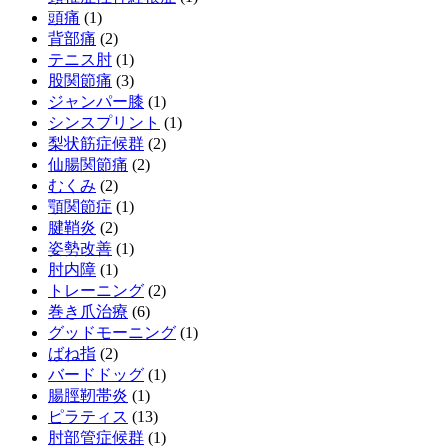
頭痛
(1)
背部痛
(2)
テニス肘
(1)
股関節痛
(3)
ジャンパー膝
(1)
シンスプリント
(1)
梨状筋症候群
(2)
仙腸関節痛
(2)
むくみ
(2)
顎関節症
(1)
腱鞘炎
(2)
姿勢改善
(1)
肘内障
(1)
トレーニング
(2)
巻き爪治療
(6)
グッドモーニング
(1)
ばね指
(2)
バードドッグ
(1)
腸脛靭帯炎
(1)
ピラティス
(13)
肘部管症候群
(1)